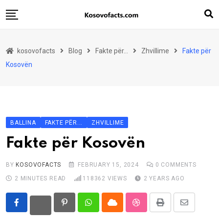
Skip
to
content
Fakte për…
kosovofacts
Blog
Fakte për...
Zhvillime
Fakte për
Për Kosovën
Kosovën
Për udhëtimin
Për rininë
Për yjet
BALLINA
FAKTE PËR...
ZHVILLIME
Për institucionet
Fakte për Kosovën
BY
KOSOVOFACTS
FEBRUARY 15, 2024
0
COMMENTS
2 MINUTES READ
118362
VIEWS
2 YEARS AGO
Pinterest
Whatsapp
Cloud
StumbleUpon
Print
Share