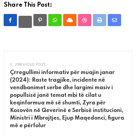
Share This Post:
Pinterest
Whatsapp
Cloud
StumbleUpon
Print
Share
via
Email
PREVIOUS POST
Çrregullimi informativ për muajin janar
(2024): Raste tragjike, incidente në
vendbanimet serbe dhe largimi masiv i
popullsisë janë temat mbi të cilat u
keqinformua më së shumti, Zyra për
Kosovën në Qeverinë e Serbisë institucioni,
Ministri i Mbrojtjes, Ejup Maqedonci, figura
më e përfolur