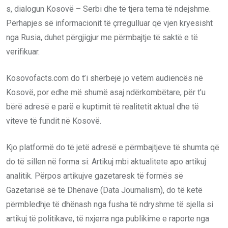
s, dialogun Kosovë – Serbi dhe të tjera tema të ndejshme.
Përhapjes së informacionit të çrregulluar që vjen kryesisht
nga Rusia, duhet përgjigjur me përmbajtje të saktë e të
verifikuar.
Kosovofacts.com do t’i shërbejë jo vetëm audiencës në
Kosovë, por edhe më shumë asaj ndërkombëtare, për t’u
bërë adresë e parë e kuptimit të realitetit aktual dhe të
viteve të fundit në Kosovë.
Kjo platformë do të jetë adresë e përmbajtjeve të shumta që
do të sillen në forma si: Artikuj mbi aktualitete apo artikuj
analitik. Përpos artikujve gazetaresk të formës së
Gazetarisë së të Dhënave (Data Journalism), do të ketë
përmbledhje të dhënash nga fusha të ndryshme të sjella si
artikuj të politikave, të nxjerra nga publikime e raporte nga