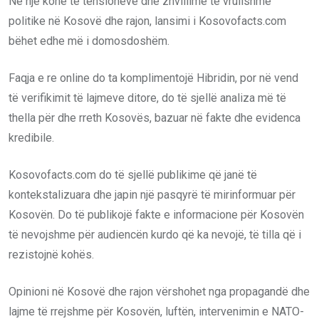
Në një kohë të tensioneve dhe zhvillime të vrullshme
politike në Kosovë dhe rajon, lansimi i Kosovofacts.com
bëhet edhe më i domosdoshëm.
Faqja e re online do ta komplimentojë Hibridin, por në vend
të verifikimit të lajmeve ditore, do të sjellë analiza më të
thella për dhe rreth Kosovës, bazuar në fakte dhe evidenca
kredibile.
Kosovofacts.com do të sjellë publikime që janë të
kontekstalizuara dhe japin një pasqyrë të mirinformuar për
Kosovën. Do të publikojë fakte e informacione për Kosovën
të nevojshme për audiencën kurdo që ka nevojë, të tilla që i
rezistojnë kohës.
Opinioni në Kosovë dhe rajon vërshohet nga propagandë dhe
lajme të rrejshme për Kosovën, luftën, intervenimin e NATO-