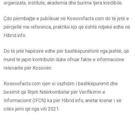
organizata, institute, akademia dhe burime tjera kredibile.
Çdo përmbajtje e publikuar në Kosovofacts.com do të jetë e
përcjellë me referenca, praktikë kjo që është ndjekë edhe në
Hibrid.info.
Do të jetë hapësirë edhe për bashkëpunëtorë nga jashtë, që
mund të japin kontributin duke ofruar fakte e informacione
relevante për Kosovën.
Kosovofacts.com vjen si vazhdim i bashkëpunimit dhe
besimit që Rrjeti Ndërkombëtar për Verifikimin e
Informacionit (IFCN) ka për Hibrid.info, anëtar krenar i së
cilës jemi që nga viti 2021.