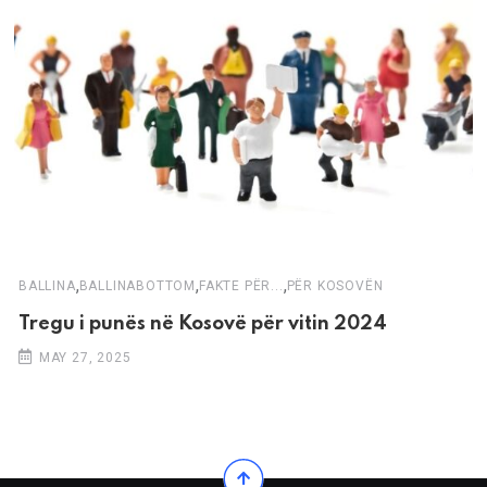
,
,
,
BALLINA
BALLINABOTTOM
FAKTE PËR...
PËR KOSOVËN
Tregu i punës në Kosovë për vitin 2024
MAY 27, 2025