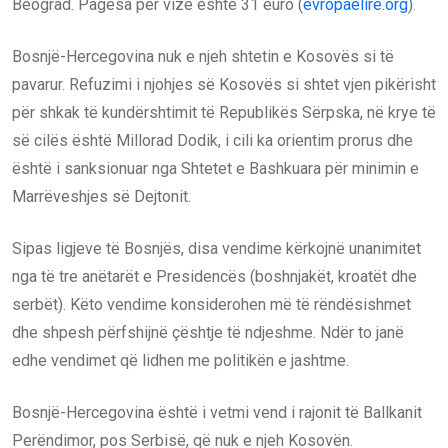
Beograd. Pagesa për vizë është 31 euro (
evropaelire.org
).
Bosnjë-Hercegovina nuk e njeh shtetin e Kosovës si të
pavarur. Refuzimi i njohjes së Kosovës si shtet vjen pikërisht
për shkak të kundërshtimit të Republikës Sërpska, në krye të
së cilës është Millorad Dodik, i cili ka orientim prorus dhe
është i sanksionuar nga Shtetet e Bashkuara për minimin e
Marrëveshjes së Dejtonit.
Sipas ligjeve të Bosnjës, disa vendime kërkojnë unanimitet
nga të tre anëtarët e Presidencës (boshnjakët, kroatët dhe
serbët). Këto vendime konsiderohen më të rëndësishmet
dhe shpesh përfshijnë çështje të ndjeshme. Ndër to janë
edhe vendimet që lidhen me politikën e jashtme.
Bosnjë-Hercegovina është i vetmi vend i rajonit të Ballkanit
Perëndimor, pos Serbisë, që nuk e njeh Kosovën.