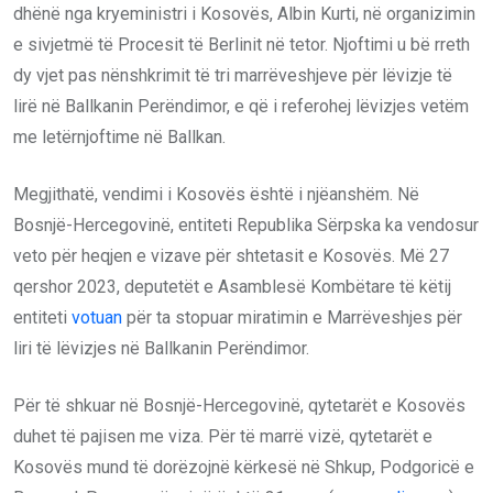
dhënë nga kryeministri i Kosovës, Albin Kurti, në organizimin
e sivjetmë të Procesit të Berlinit në tetor. Njoftimi u bë rreth
dy vjet pas nënshkrimit të tri marrëveshjeve për lëvizje të
lirë në Ballkanin Perëndimor, e që i referohej lëvizjes vetëm
me letërnjoftime në Ballkan.
Megjithatë, vendimi i Kosovës është i njëanshëm. Në
Bosnjë-Hercegovinë, entiteti Republika Sërpska ka vendosur
veto për heqjen e vizave për shtetasit e Kosovës. Më 27
qershor 2023, deputetët e Asamblesë Kombëtare të këtij
entiteti
votuan
për ta stopuar miratimin e Marrëveshjes për
liri të lëvizjes në Ballkanin Perëndimor.
Për të shkuar në Bosnjë-Hercegovinë, qytetarët e Kosovës
duhet të pajisen me viza. Për të marrë vizë, qytetarët e
Kosovës mund të dorëzojnë kërkesë në Shkup, Podgoricë e