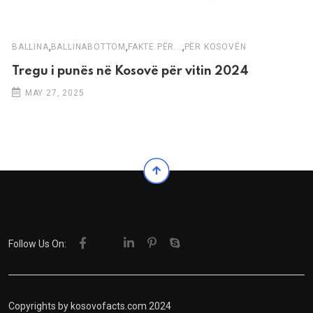
,
,
,
BALLINA
BALLINABOTTOM
FAKTE PËR...
PËR KOSOVËN
Tregu i punës në Kosovë për vitin 2024
MAY 27, 2025
Follow Us On:
Copyrights by kosovofacts.com 2024