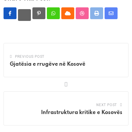
Pinterest
Whatsapp
Cloud
StumbleUpon
Print
Share
via
Email
PREVIOUS POST
Gjatësia e rrugëve në Kosovë
NEXT POST
Infrastruktura kritike e Kosovës