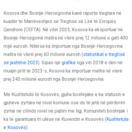
Kosova dhe Bosnjë-Hercegovina kanë raporte tregtare në
kuadër të Marrëveshjes së Tregtisë së Lirë të Evropës
Qendrore (CEFTA). Në vitin 2023, Kosova ka eksportuar në
Bosnjë-Hercegoinë mallra në vlerë prej 12 milionë e gati 400
mijë eurosh. Ndërsa ka importuar nga Bosnjë-Hercegovina
mallra në vlerë prej 60 milionë eurosh (
statistikat e tregtisë
së jashtme 2023
). Sipas një
grafike
nga viti 2018 e deri në
muajin prill të 2023-s, Kosova ka importuar mallra në vlerë
prej 240 milionë eurosh nga Bosnjë-Hercegovina.
Me Kushtetutë të Kosovës, gjuha boshnjake e ka statusin e
gjuhëve zyrtare në nivel komune ose do të jetë në përdorim
zyrtar në cilindo nivel në pajtim me ligj. Komuniteti boshnjak i
ka të garantuara tri ulëse në Kuvendin e Kosovës (
Kushtetuta
e Kosovës
).