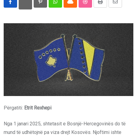
Pinterest
Whatsapp
Cloud
StumbleUpon
Print
Share
via
Email
Përgatiti:
Etrit Rexhepi
Nga 1 janari 2025, shtetasit e Bosnjë-Hercegovinës do të
mund të udhëtojnë pa viza drejt Kosovës. Njoftimi ishte