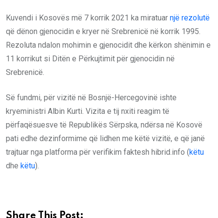
Kuvendi i Kosovës më 7 korrik 2021 ka miratuar
një rezolutë
që dënon gjenocidin e kryer në Srebrenicë në korrik 1995.
Rezoluta ndalon mohimin e gjenocidit dhe kërkon shënimin e
11 korrikut si Ditën e Përkujtimit për gjenocidin në
Srebrenicë.
Së fundmi, për vizitë në Bosnjë-Hercegovinë ishte
kryeministri Albin Kurti. Vizita e tij nxiti reagim të
përfaqësuesve të Republikës Sërpska, ndërsa në Kosovë
pati edhe dezinformime që lidhen me këtë vizitë, e që janë
trajtuar nga platforma për verifikim faktesh hibrid.info (
këtu
dhe
këtu
).
Share This Post: